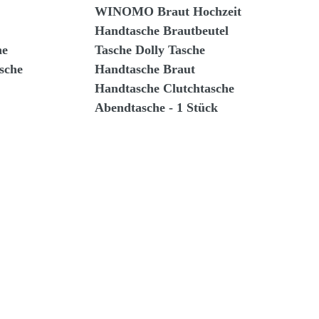
WINOMO Braut Hochzeit
Handtasche Brautbeutel
he
Tasche Dolly Tasche
sche
Handtasche Braut
Handtasche Clutchtasche
Abendtasche - 1 Stück