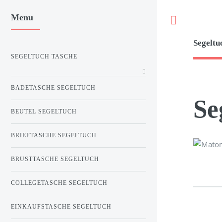
Menu
Toggle
Segeltu
SEGELTUCH TASCHE
BADETASCHE SEGELTUCH
Se
BEUTEL SEGELTUCH
BRIEFTASCHE SEGELTUCH
BRUSTTASCHE SEGELTUCH
COLLEGETASCHE SEGELTUCH
EINKAUFSTASCHE SEGELTUCH