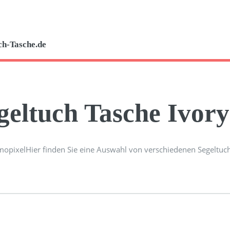
ch-Tasche.de
geltuch Tasche Ivory
Hier finden Sie eine Auswahl von verschiedenen Segeltuch